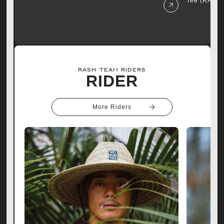
Tee (RASH
RASH TEAM RIDERS
RIDER
More Riders