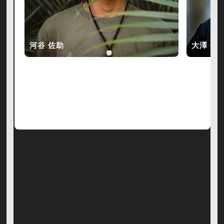
河谷 佐助
大澤 伸