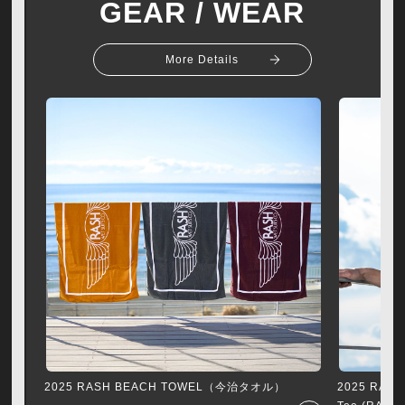
GEAR / WEAR
More Details
2025 RASH BEACH TOWEL（今治タオル）
2025 RASH A